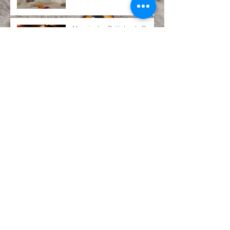
Marvin des Britishs du Duc
Rond-Rond, Best in show à
la spéciale à Wattrelos
Archives
février 2020
(1)
1 post
septembre 2019
(2)
2 posts
juillet 2019
(1)
1 post
février 2019
(3)
3 posts
décembre 2018
(1)
1 post
novembre 2018
(1)
1 post
août 2018
(1)
1 post